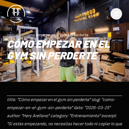
Inicio
/
Blog
/
Cómo empezar en el gym sin perderte
CÓMO EMPEZAR EN EL
GYM SIN PERDERTE
Hery Arellano
·
5 min
·
24/3/2026
title: "Cómo empezar en el gym sin perderte" slug: "como-
empezar-en-el-gym-sin-perderte" date: "2026-03-25"
author: "Hery Arellano" category: "Entrenamiento" excerpt:
"Si estás empezando, no necesitas hacer todo ni copiar lo que